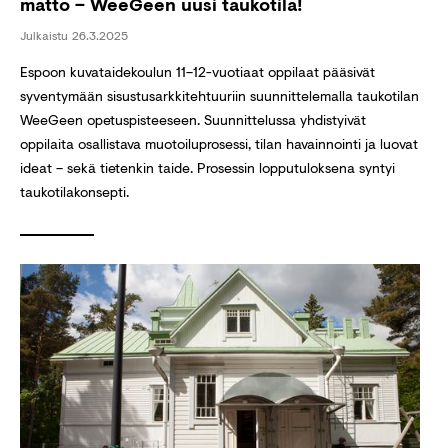
matto – WeeGeen uusi taukotila!
Julkaistu
26.3.2025
Espoon kuvataidekoulun 11–12-vuotiaat oppilaat pääsivät
syventymään sisustusarkkitehtuuriin suunnittelemalla taukotilan
WeeGeen opetuspisteeseen. Suunnittelussa yhdistyivät
oppilaita osallistava muotoiluprosessi, tilan havainnointi ja luovat
ideat – sekä tietenkin taide. Prosessin lopputuloksena syntyi
taukotilakonsepti.