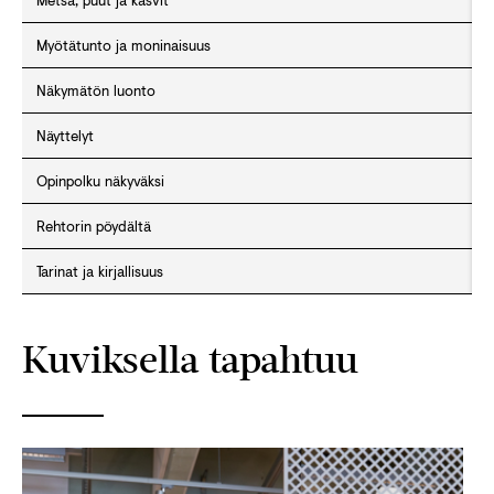
Metsä, puut ja kasvit
Myötätunto ja moninaisuus
Näkymätön luonto
Näyttelyt
Opinpolku näkyväksi
Rehtorin pöydältä
Tarinat ja kirjallisuus
Kuviksella tapahtuu