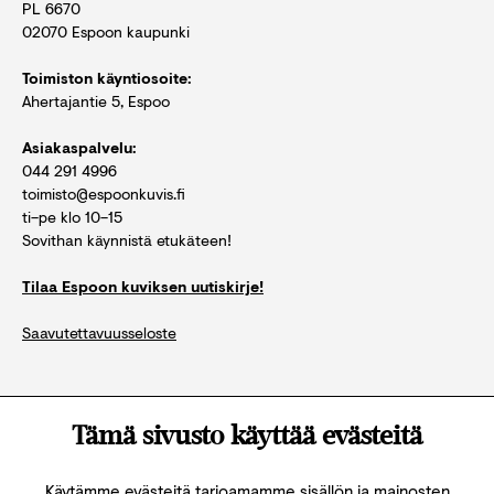
PL 6670
02070 Espoon kaupunki
Toimiston käyntiosoite:
Ahertajantie 5, Espoo
Asiakaspalvelu:
044 291 4996
toimisto@espoonkuvis.fi
ti–pe klo 10–15
Sovithan käynnistä etukäteen!
Tilaa Espoon kuviksen uutiskirje!
Saavutettavuusseloste
Katso kaikki yhteystiedot
Tämä sivusto käyttää evästeitä
Käytämme evästeitä tarjoamamme sisällön ja mainosten