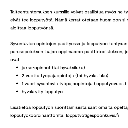
Taiteentuntemuksen kurssille voivat osallistua myös ne t
eivät tee lopputyötä. Nämä kerrat otetaan huomioon siin
aloittaa lopputyönsä.
Syventävien opintojen päättyessä ja lopputyön tehtyään
perusopetuksen laajan oppimäärän päättötodistuksen, j
ovat:
jakso-opinnot (tai hyväksiluku)
2 vuotta työpajaopintoja (tai hyväksiluku)
1 vuosi syventäviä työpajaopintoja (lopputyövuosi)
hyväksytty lopputyö
Lisätietoa lopputyön suorittamisesta saat omalta opettaj
lopputyökoordinaattorilta: lopputyot@espoonkuvis.fi