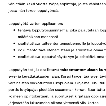
vähintään kaksi vuotta työpajaopintoja, joista vähintään 
jossa hän tekee lopputyönsä.
Lopputyötä varten oppilaan on:
tehtävä lopputyösuunnitelma, joka palautetaan lop
määräaikaan mennessä
osallistuttava taiteentuntemusluennoille ja lopputyö
dokumentoitava etenemistään ja arvioitava omaa 
osallistuttava lopputyönäyttelyyn ja esiteltävä oma t
Lopputyön tekijät osallistuvat
taiteentuntemuksen kurs
syys- ja kevätlukukauden ajan.
Kurssi täydentää syventävi
varsinaisten viikkotuntien ulkopuolella. Ohjelma uusiutuu 
portfoliotyöpajat pidetään useamman kerran. Suoritettu k
kolmeen opintokertaan, ja suoritukset kirjataan oppilasrek
järjestetään lukuvuoden aikana yhteensä viisi kertaa.