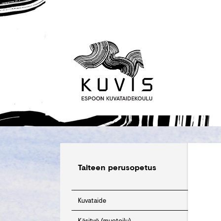
Taiteen perusopetus
Kuvataide
Käsityö (muotoilu)