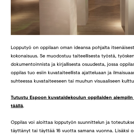
Lopputyö on oppilaan oman ideansa pohjalta itsenäisest
kokonaisuus. Se muodostuu taiteellisesta työstä, työsken
dokumentoinnista ja kirjallisesta osuudesta, jossa oppil
oppilas tuo esiin kuvataiteellista ajatteluaan ja ilmaisu
suhteessa kuvataiteeseen tai muuhun visuaaliseen kulttuu
Tutustu Espoon kuvataidekoulun oppilaiden aiempiin l
täällä
.
Oppilas voi aloittaa lopputyön suunnittelun ja toteutuks
täyttänyt tai täyttää 16 vuotta samana vuonna. Lisäksi op