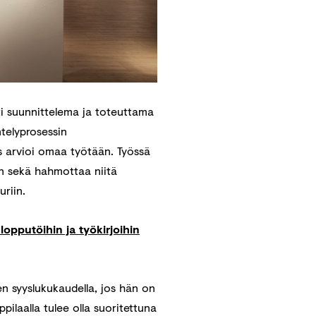
i suunnittelema ja toteuttama
telyprosessin
as arvioi omaa työtään. Työssä
aan sekä hahmottaa niitä
riin.
opputöihin ja työkirjoihin
en syyslukukaudella, jos hän on
pilaalla tulee olla suoritettuna