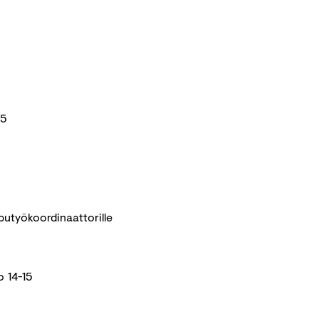
15
putyökoordinaattorille
o 14-15