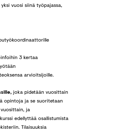
yksi vuosi siinä työpajassa,
putyökoordinaattorille
infoihin 3 kertaa
työtään
eoksensa arvioitsijoille.
sille,
joka pidetään vuosittain
ä opintoja ja se suoritetaan
vuosittain, ja
urssi edellyttää osallistumista
isteriin. Tilaisuuksia