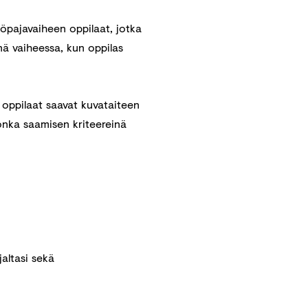
yöpajavaiheen oppilaat, jotka
ä vaiheessa, kun oppilas
 oppilaat saavat kuvataiteen
onka saamisen kriteereinä
altasi sekä