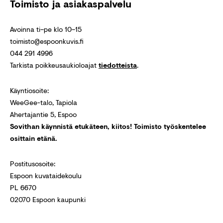
Toimisto ja asiakaspalvelu
Avoinna ti–pe klo 10–15
toimisto@espoonkuvis.fi
044 291 4996
Tarkista poikkeusaukioloajat
tiedotteista
.
Käyntiosoite:
WeeGee-talo, Tapiola
Ahertajantie 5, Espoo
Sovithan käynnistä etukäteen, kiitos! Toimisto työskentelee
osittain etänä.
Postitusosoite:
Espoon kuvataidekoulu
PL 6670
02070 Espoon kaupunki