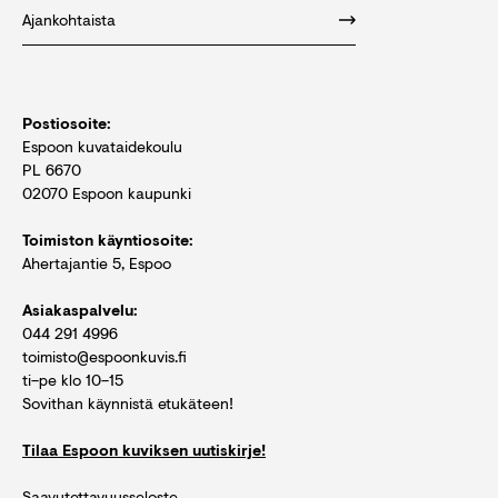
Ajankohtaista
Postiosoite:
Espoon kuvataidekoulu
PL 6670
02070 Espoon kaupunki
Toimiston käyntiosoite:
Ahertajantie 5, Espoo
Asiakaspalvelu:
044 291 4996
toimisto@espoonkuvis.fi
ti–pe klo 10–15
Sovithan käynnistä etukäteen!
Tilaa Espoon kuviksen uutiskirje!
Saavutettavuusseloste