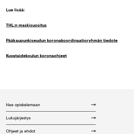
Lue lisää:
THL:n maskisuositus
Pääkaupunkiseudun koronakoordinaatioryhmän tiedote
Kuvataidekoulun koronaohjeet
Hae opiskelemaan
Lukujärjestys
Ohjeet ja ehdot