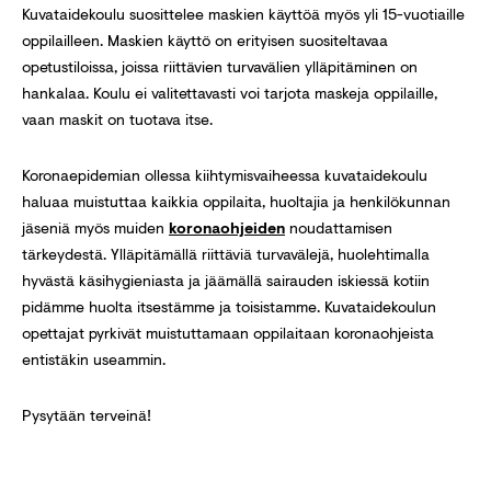
Kuvataidekoulu suosittelee maskien käyttöä myös yli 15-vuotiaille
oppilailleen. Maskien käyttö on erityisen suositeltavaa
opetustiloissa, joissa riittävien turvavälien ylläpitäminen on
hankalaa. Koulu ei valitettavasti voi tarjota maskeja oppilaille,
vaan maskit on tuotava itse.
Koronaepidemian ollessa kiihtymisvaiheessa kuvataidekoulu
haluaa muistuttaa kaikkia oppilaita, huoltajia ja henkilökunnan
jäseniä myös muiden
koronaohjeiden
noudattamisen
tärkeydestä. Ylläpitämällä riittäviä turvavälejä, huolehtimalla
hyvästä käsihygieniasta ja jäämällä sairauden iskiessä kotiin
pidämme huolta itsestämme ja toisistamme. Kuvataidekoulun
opettajat pyrkivät muistuttamaan oppilaitaan koronaohjeista
entistäkin useammin.
Pysytään terveinä!