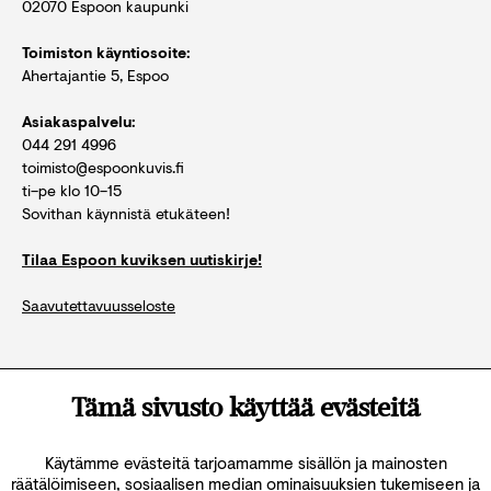
02070 Espoon kaupunki
Toimiston käyntiosoite:
Ahertajantie 5, Espoo
Asiakaspalvelu:
044 291 4996
toimisto@espoonkuvis.fi
ti–pe klo 10–15
Sovithan käynnistä etukäteen!
Tilaa Espoon kuviksen uutiskirje!
Saavutettavuusseloste
Katso kaikki yhteystiedot
Tämä sivusto käyttää evästeitä
Käytämme evästeitä tarjoamamme sisällön ja mainosten
räätälöimiseen, sosiaalisen median ominaisuuksien tukemiseen ja