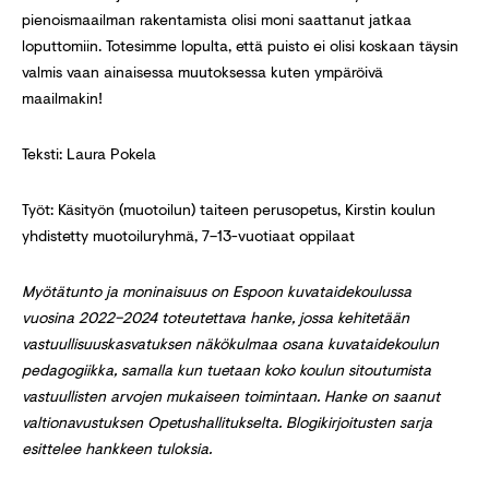
pienoismaailman rakentamista olisi moni saattanut jatkaa
loputtomiin. Totesimme lopulta, että puisto ei olisi koskaan täysin
valmis vaan ainaisessa muutoksessa kuten ympäröivä
maailmakin!
Teksti: Laura Pokela
Työt: Käsityön (muotoilun) taiteen perusopetus, Kirstin koulun
yhdistetty muotoiluryhmä, 7–13-vuotiaat oppilaat
Myötätunto ja moninaisuus on Espoon kuvataidekoulussa
vuosina 2022–2024 toteutettava hanke, jossa kehitetään
vastuullisuuskasvatuksen näkökulmaa osana kuvataidekoulun
pedagogiikka, samalla kun tuetaan koko koulun sitoutumista
vastuullisten arvojen mukaiseen toimintaan. Hanke on saanut
valtionavustuksen Opetushallitukselta. Blogikirjoitusten sarja
esittelee hankkeen tuloksia.