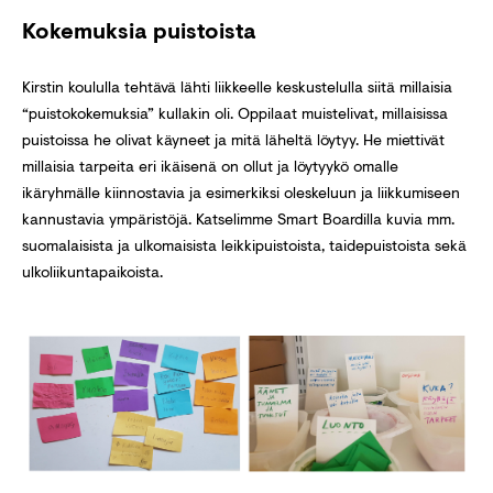
Kokemuksia puistoista
Kirstin koululla tehtävä lähti liikkeelle keskustelulla siitä millaisia
“puistokokemuksia” kullakin oli. Oppilaat muistelivat, millaisissa
puistoissa he olivat käyneet ja mitä läheltä löytyy. He miettivät
millaisia tarpeita eri ikäisenä on ollut ja löytyykö omalle
ikäryhmälle kiinnostavia ja esimerkiksi oleskeluun ja liikkumiseen
kannustavia ympäristöjä. Katselimme Smart Boardilla kuvia mm.
suomalaisista ja ulkomaisista leikkipuistoista, taidepuistoista sekä
ulkoliikuntapaikoista.