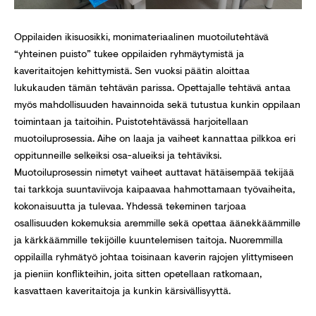
Oppilaiden ikisuosikki, monimateriaalinen muotoilutehtävä
“yhteinen puisto” tukee oppilaiden ryhmäytymistä ja
kaveritaitojen kehittymistä. Sen vuoksi päätin aloittaa
lukukauden tämän tehtävän parissa. Opettajalle tehtävä antaa
myös mahdollisuuden havainnoida sekä tutustua kunkin oppilaan
toimintaan ja taitoihin. Puistotehtävässä harjoitellaan
muotoiluprosessia. Aihe on laaja ja vaiheet kannattaa pilkkoa eri
oppitunneille selkeiksi osa-alueiksi ja tehtäviksi.
Muotoiluprosessin nimetyt vaiheet auttavat hätäisempää tekijää
tai tarkkoja suuntaviivoja kaipaavaa hahmottamaan työvaiheita,
kokonaisuutta ja tulevaa. Yhdessä tekeminen tarjoaa
osallisuuden kokemuksia aremmille sekä opettaa äänekkäämmille
ja kärkkäämmille tekijöille kuuntelemisen taitoja. Nuoremmilla
oppilailla ryhmätyö johtaa toisinaan kaverin rajojen ylittymiseen
ja pieniin konflikteihin, joita sitten opetellaan ratkomaan,
kasvattaen kaveritaitoja ja kunkin kärsivällisyyttä.