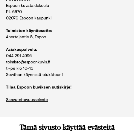
Espoon kuvataidekoulu
PL 6670
02070 Espoon kaupunki
Toimiston käyntiosoite:
Ahertajantie 5, Espoo
Asiakaspalvelu:
044 291 4996
toimisto@espoonkuvis.fi
ti–pe klo 10–15
Sovithan käynnistä etukäteen!
Tilaa Espoon kuviksen uutiskirje!
Saavutettavuusseloste
Katso kaikki yhteystiedot
Tämä sivusto käyttää evästeitä