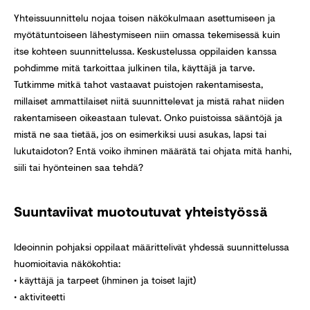
Yhteissuunnittelu nojaa toisen näkökulmaan asettumiseen ja
myötätuntoiseen lähestymiseen niin omassa tekemisessä kuin
itse kohteen suunnittelussa. Keskustelussa oppilaiden kanssa
pohdimme mitä tarkoittaa julkinen tila, käyttäjä ja tarve.
Tutkimme mitkä tahot vastaavat puistojen rakentamisesta,
millaiset ammattilaiset niitä suunnittelevat ja mistä rahat niiden
rakentamiseen oikeastaan tulevat. Onko puistoissa sääntöjä ja
mistä ne saa tietää, jos on esimerkiksi uusi asukas, lapsi tai
lukutaidoton? Entä voiko ihminen määrätä tai ohjata mitä hanhi,
siili tai hyönteinen saa tehdä?
Suuntaviivat muotoutuvat yhteistyössä
Ideoinnin pohjaksi oppilaat määrittelivät yhdessä suunnittelussa
huomioitavia näkökohtia:
• käyttäjä ja tarpeet (ihminen ja toiset lajit)
• aktiviteetti