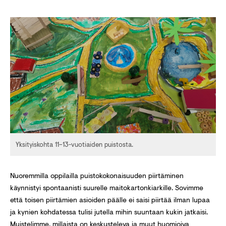
Yksityiskohta 11–13-vuotiaiden puistosta.
Nuoremmilla oppilailla puistokokonaisuuden piirtäminen
käynnistyi spontaanisti suurelle maitokartonkiarkille. Sovimme
että toisen piirtämien asioiden päälle ei saisi piirtää ilman lupaa
ja kynien kohdatessa tulisi jutella mihin suuntaan kukin jatkaisi.
Muistelimme, millaista on keskusteleva ja muut huomioiva