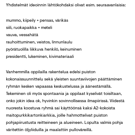
Yhdistelmät ideoinnin lähtökohdaksi olivat esim. seuraavanlaisia:
mummo, kiipeily + pensas, värikäs
siili, ruokapaikka + meteli
vauva, vessahätä
rauhoittuminen, veistos, linnunlaulu
pyörätuolilla liikkuva henkilö, keinuminen
presidentti, lukeminen, kivimateriaali
Vanhemmilla oppilailla rakentelua edelsi puiston
kokonaissuunnittelu sekä yleisten suuntaviivojen päättäminen
ryhmän kesken vapaassa keskustelussa ja äänestämällä.
Tekeminen oli myös spontaania ja oppilaat kyselivät toisiltaan,
onko jokin idea ok, hyvinkin sovinnollisessa ilmapiirissä. Viidestä
nuoresta koostuva ryhmä sai käyttöönsä kaksi A2-kokoista
maitopurkkikartonkiarkkia, joille hahmottelivat puiston
pohjapiirustusta reitteineen ja alueineen. Lopulta valmis pohja
väritettiin öljyliiduilla ja maalattiin pulloväreillä.