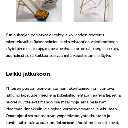
Kun puistojen pohjatyöt oli tehty, alkoi vihdoin odotettu
rakenteluvaihe. Rakennelmien ja yksityiskohtien valmistamiseen
käytettiin mm. tikkuja, muovailuvahaa, kartonkia, kangastilkkuja,
puuhelmiä sekä kaikkea sopivaa mitä varastostamme löytyi.
Leikki jatkukoon
Yhteisen puiston pienoismaailman rakentaminen on luonteva
jatkumo lapsuuden leikille ja kokeiluille. Tehtävän äärellä lapset ja
nuoret kuvittelevat mahdollisia maailmoja sekä peilaavat
ideoitaan rinnakkain, dialogissa vertaisryhmäänsä ja aikuiseen.
Omat ajatukset suhteutuvat ympäröivään yhteiskuntaan ja
kuviteltuihin tulevaisuuksiin. Tekemisen äärellä he hassuttelevat,