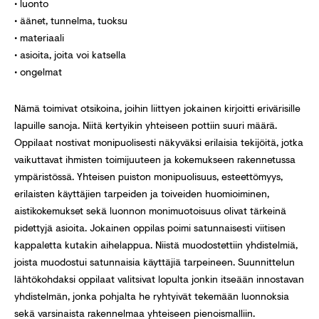
• luonto
• äänet, tunnelma, tuoksu
• materiaali
• asioita, joita voi katsella
• ongelmat
Nämä toimivat otsikoina, joihin liittyen jokainen kirjoitti erivärisille
lapuille sanoja. Niitä kertyikin yhteiseen pottiin suuri määrä.
Oppilaat nostivat monipuolisesti näkyväksi erilaisia tekijöitä, jotka
vaikuttavat ihmisten toimijuuteen ja kokemukseen rakennetussa
ympäristössä. Yhteisen puiston monipuolisuus, esteettömyys,
erilaisten käyttäjien tarpeiden ja toiveiden huomioiminen,
aistikokemukset sekä luonnon monimuotoisuus olivat tärkeinä
pidettyjä asioita. Jokainen oppilas poimi satunnaisesti viitisen
kappaletta kutakin aihelappua. Niistä muodostettiin yhdistelmiä,
joista muodostui satunnaisia käyttäjiä tarpeineen. Suunnittelun
lähtökohdaksi oppilaat valitsivat lopulta jonkin itseään innostavan
yhdistelmän, jonka pohjalta he ryhtyivät tekemään luonnoksia
sekä varsinaista rakennelmaa yhteiseen pienoismalliin.