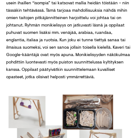
usein ihaillen “isompia” tai katsovat mallia heidän töistään – niin
tässäkin tehtävässä. Tämä tarjoaa mahdollisuuksia nähdä mihin
omien taitojen pitkäjännitteinen harjoittelu voi johtaa tai on
johtanut. Ryhmän monikielisyys on jatkuvasti läsnä ja oppilaat
puhuvat suomen lisäksi mm. venäjää, arabiaa, ruandaa,
englantia, italiaa ja ruotsia. Kun joku ei tunne tiettyä sanaa tai
ilmaisua suomeksi, voi sen sanoa jollain toisella kielellä. Kaveri tai
Google-kääntäjä ovat myös apuna. Monikielisyyden näkökulmaa
pohdittiin luontevasti myös puiston suunnittelussa kyltityksen
kanssa. Oppilaat päätyivätkin suunnittelemaan kuvalliset
opasteet, jotka olisivat helposti ymmärrettäviä.