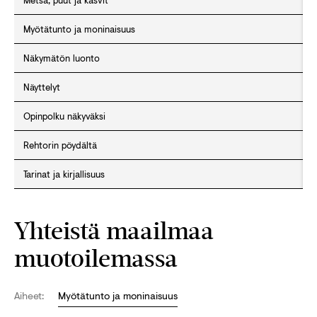
Metsä, puut ja kasvit
Myötätunto ja moninaisuus
Näkymätön luonto
Näyttelyt
Opinpolku näkyväksi
Rehtorin pöydältä
Tarinat ja kirjallisuus
Yhteistä maailmaa
muotoilemassa
Aiheet:
Myötätunto ja moninaisuus