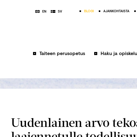
BLOGI
AJANKOHTAISTA
EN
SV
Taiteen perusopetus
Haku ja opiskel
Uudenlainen arvo tekoä
laajennetulle todellisu