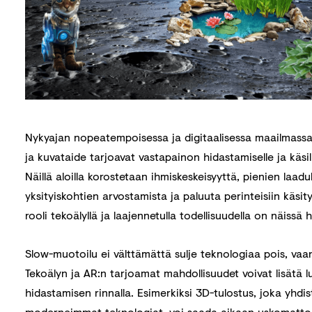
Nykyajan nopeatempoisessa ja digitaalisessa maailmassa
ja kuvataide tarjoavat vastapainon hidastamiselle ja käsil
Näillä aloilla korostetaan ihmiskeskeisyyttä, pienien laad
yksityiskohtien arvostamista ja paluuta perinteisiin käsit
rooli tekoälyllä ja laajennetulla todellisuudella on näissä
Slow-muotoilu ei välttämättä sulje teknologiaa pois, vaan
Tekoälyn ja AR:n tarjoamat mahdollisuudet voivat lisätä l
hidastamisen rinnalla. Esimerkiksi 3D-tulostus, joka yhdis
moderneimmat teknologiat, voi saada aikaan uskomattomi