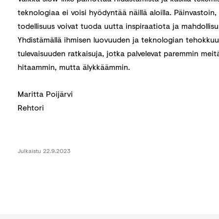
teknologiaa ei voisi hyödyntää näillä aloilla. Päinvastoin,
todellisuus voivat tuoda uutta inspiraatiota ja mahdollisu
Yhdistämällä ihmisen luovuuden ja teknologian tehokk
tulevaisuuden ratkaisuja, jotka palvelevat paremmin meitä
hitaammin, mutta älykkäämmin.
Maritta Poijärvi
Rehtori
Julkaistu
22.9.2023