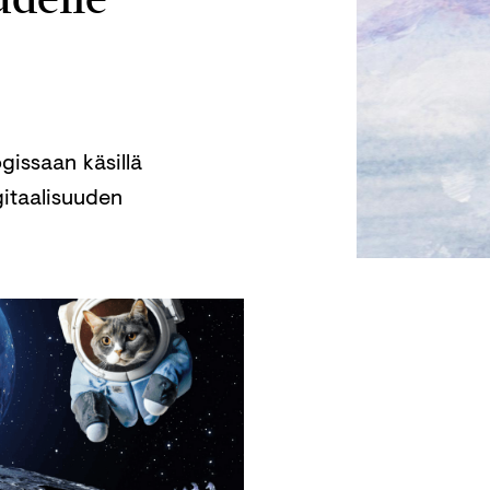
ogissaan käsillä
gitaalisuuden