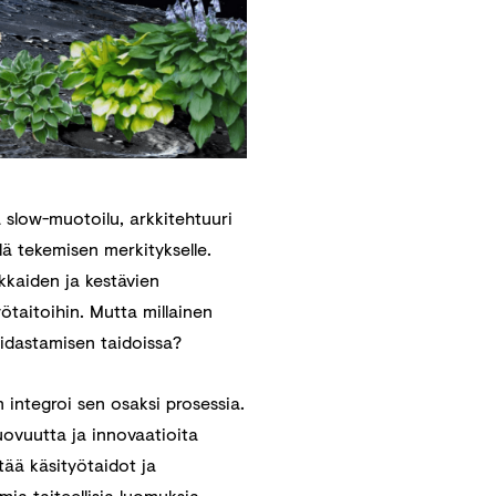
 slow-muotoilu, arkkitehtuuri
lä tekemisen merkitykselle.
ukkaiden ja kestävien
yötaitoihin. Mutta millainen
 hidastamisen taidoissa?
 integroi sen osaksi prosessia.
uovuutta ja innovaatioita
tää käsityötaidot ja
a taiteellisia luomuksia.