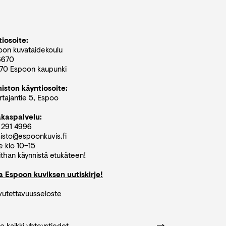
iosoite:
oon kuvataidekoulu
6670
70 Espoon kaupunki
miston käyntiosoite:
tajantie 5, Espoo
akaspalvelu:
 291 4996
isto@espoonkuvis.fi
e klo 10–15
than käynnistä etukäteen!
aa Espoon kuviksen uutiskirje!
vutettavuusseloste
o kaikki yhteystiedot