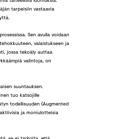
jän tarpeisiin vastaavia
yttä.
prosessissa. Sen avulla voidaan
atehokkuuteen, valaistukseen ja
i, jossa tekoäly auttaa
ykkäämpiä valintoja, on
nlaisen suuntauksen.
nen tuo katsojille
ätyn todellisuuden (Augmented
raktiivisia ja moniulotteisia
tä, se ei tarkoita, että