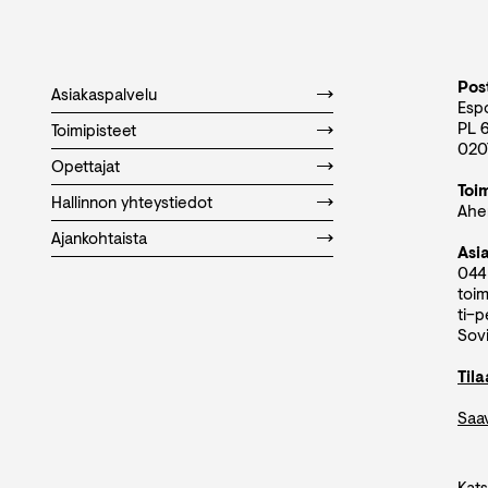
Post
Asiakaspalvelu
Esp
PL 
Toimipisteet
020
Opettajat
Toi
Hallinnon yhteystiedot
Aher
Ajankohtaista
Asi
044
toim
ti–p
Sovi
Til
Saa
Kats