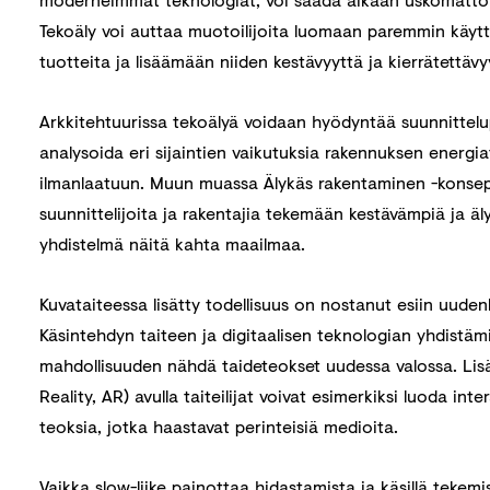
Tekoäly voi auttaa muotoilijoita luomaan paremmin käyttä
tuotteita ja lisäämään niiden kestävyyttä ja kierrätettävy
Arkkitehtuurissa tekoälyä voidaan hyödyntää suunnittelu
analysoida eri sijaintien vaikutuksia rakennuksen energi
ilmanlaatuun. Muun muassa Älykäs rakentaminen -konsept
suunnittelijoita ja rakentajia tekemään kestävämpiä ja äl
yhdistelmä näitä kahta maailmaa.
Kuvataiteessa lisätty todellisuus on nostanut esiin uude
Käsintehdyn taiteen ja digitaalisen teknologian yhdistämi
mahdollisuuden nähdä taideteokset uudessa valossa. Lis
Reality, AR) avulla taiteilijat voivat esimerkiksi luoda inte
teoksia, jotka haastavat perinteisiä medioita.
Vaikka slow-liike painottaa hidastamista ja käsillä tekemis