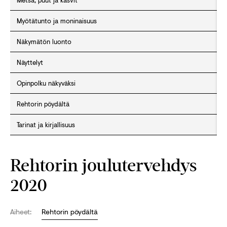
Metsä, puut ja kasvit
Myötätunto ja moninaisuus
Näkymätön luonto
Näyttelyt
Opinpolku näkyväksi
Rehtorin pöydältä
Tarinat ja kirjallisuus
Rehtorin joulutervehdys
2020
Aiheet:
Rehtorin pöydältä