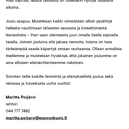
voisi näyttää. Näistä taidoista on todellakin hyötyä tällaisina
aikoina.
Joulu saapuu. Muistetaan kaikki viimeistään silloin pysähtyä
hetkeksi nauttimaan läheisten seurasta ja kiireettömästä
läsnäolosta – ihan vaan olemisesta juuri omalle itselle sopivalla
tavalla. Joinain jouluina sitä jaksaa riemuita, toisina on taas
tärkeämpää saada käpertyä omaan rauhaansa. Ollaan armollisia
itsellemme ja muistetaan hyväksyä, että jokainen joulumme on
aina silloisen elämäntilanteemme näköinen.
Toivotan teille kaikille lämmintä ja elämyksellistä joulua sekä
valoisaa ja toiveikasta uutta vuotta!
Maritta Poijärvi
rehtori
044 777 7492
maritta.poijarvi@espoonkuvis.fi