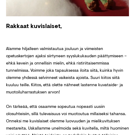
Rakkaat kuvislaiset,
Alamme hiljalleen valmistautua jouluun ja viimeisten
opetuskertojen ajaksi siirtyneen syyslukukauden päättymiseen –
ehkä kevein ja onnellisin mielin, ehkä ristiriitaisemmissa
tunnelmissa. Voimme joka tapauksessa iloita siitä, kuinka hyvin
olemme yhdessä selvinneet vaikeista ajoista. Suuri kiitos siitä
kuuluu teille. Kiitos, että olette nähneet lastenne kuvataide- ja
muotoiluharrastuksen arvon!
On tärkeää, että osaamme sopeutua nopeasti uusiin
olosuhteisiin, sillä tulevaisuus voi muotoutua millaiseksi tahansa.
Onneksi me kuvislaiset olemme luovuuden ja mielikuvituksen
mestareita. Uskallamme unelmoida sekä kuvitella, miltä huominen