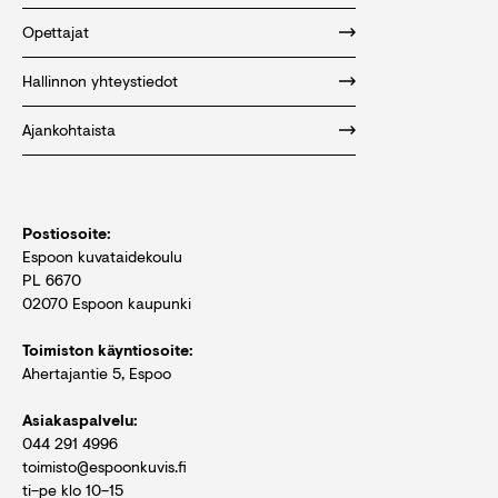
Opettajat
Hallinnon yhteystiedot
Ajankohtaista
Postiosoite:
Espoon kuvataidekoulu
PL 6670
02070 Espoon kaupunki
Toimiston käyntiosoite:
Ahertajantie 5, Espoo
Asiakaspalvelu:
044 291 4996
toimisto@espoonkuvis.fi
ti–pe klo 10–15