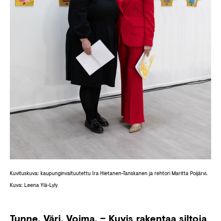
Kuvituskuva: kaupunginvaltuutettu Ira Hietanen-Tanskanen ja rehtori Maritta Poijärvi.
Kuva: Leena Ylä-Lyly
Tunne. Väri. Voima. – Kuvis rakentaa siltoja