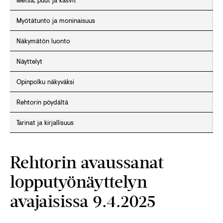
Metsä, puut ja kasvit
Myötätunto ja moninaisuus
Näkymätön luonto
Näyttelyt
Opinpolku näkyväksi
Rehtorin pöydältä
Tarinat ja kirjallisuus
Rehtorin avaussanat
lopputyönäyttelyn
avajaisissa 9.4.2025