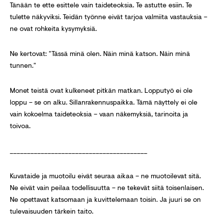
Tänään te ette esittele vain taideteoksia. Te astutte esiin. Te
tulette näkyviksi. Teidän työnne eivät tarjoa valmiita vastauksia –
ne ovat rohkeita kysymyksiä.
Ne kertovat: "Tässä minä olen. Näin minä katson. Näin minä
tunnen."
Monet teistä ovat kulkeneet pitkän matkan. Lopputyö ei ole
loppu – se on alku. Sillanrakennuspaikka. Tämä näyttely ei ole
vain kokoelma taideteoksia – vaan näkemyksiä, tarinoita ja
toivoa.
________________________________________
Kuvataide ja muotoilu eivät seuraa aikaa – ne muotoilevat sitä.
Ne eivät vain peilaa todellisuutta – ne tekevät siitä toisenlaisen.
Ne opettavat katsomaan ja kuvittelemaan toisin. Ja juuri se on
tulevaisuuden tärkein taito.