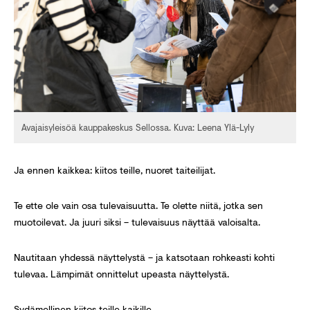
Avajaisyleisöä kauppakeskus Sellossa. Kuva: Leena Ylä-Lyly
Ja ennen kaikkea: kiitos teille, nuoret taiteilijat.
Te ette ole vain osa tulevaisuutta. Te olette niitä, jotka sen
muotoilevat. Ja juuri siksi – tulevaisuus näyttää valoisalta.
Nautitaan yhdessä näyttelystä – ja katsotaan rohkeasti kohti
tulevaa. Lämpimät onnittelut upeasta näyttelystä.
Sydämellinen kiitos teille kaikille.