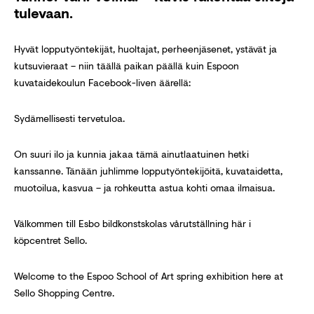
tulevaan.
Hyvät lopputyöntekijät, huoltajat, perheenjäsenet, ystävät ja
kutsuvieraat – niin täällä paikan päällä kuin Espoon
kuvataidekoulun Facebook-liven äärellä:
Sydämellisesti tervetuloa.
On suuri ilo ja kunnia jakaa tämä ainutlaatuinen hetki
kanssanne. Tänään juhlimme lopputyöntekijöitä, kuvataidetta,
muotoilua, kasvua – ja rohkeutta astua kohti omaa ilmaisua.
Välkommen till Esbo bildkonstskolas vårutställning här i
köpcentret Sello.
Welcome to the Espoo School of Art spring exhibition here at
Sello Shopping Centre.