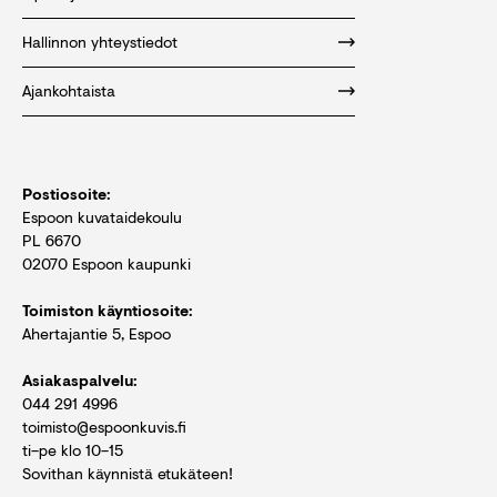
Hallinnon yhteystiedot
Ajankohtaista
Postiosoite:
Espoon kuvataidekoulu
PL 6670
02070 Espoon kaupunki
Toimiston käyntiosoite:
Ahertajantie 5, Espoo
Asiakaspalvelu:
044 291 4996
toimisto@espoonkuvis.fi
ti–pe klo 10–15
Sovithan käynnistä etukäteen!