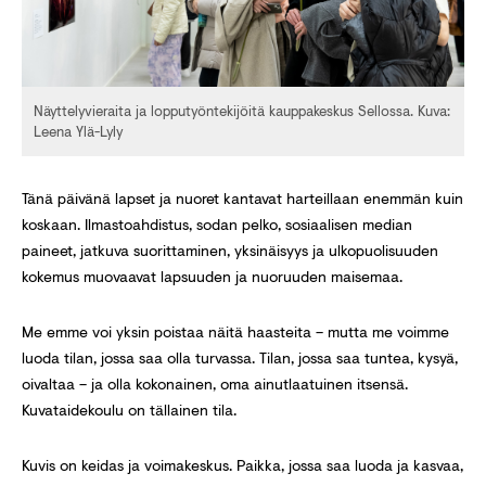
Näyttelyvieraita ja lopputyöntekijöitä kauppakeskus Sellossa. Kuva:
Leena Ylä-Lyly
Tänä päivänä lapset ja nuoret kantavat harteillaan enemmän kuin
koskaan. Ilmastoahdistus, sodan pelko, sosiaalisen median
paineet, jatkuva suorittaminen, yksinäisyys ja ulkopuolisuuden
kokemus muovaavat lapsuuden ja nuoruuden maisemaa.
Me emme voi yksin poistaa näitä haasteita – mutta me voimme
luoda tilan, jossa saa olla turvassa. Tilan, jossa saa tuntea, kysyä,
oivaltaa – ja olla kokonainen, oma ainutlaatuinen itsensä.
Kuvataidekoulu on tällainen tila.
Kuvis on keidas ja voimakeskus. Paikka, jossa saa luoda ja kasvaa,