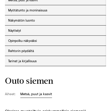
Metsä, puut ja kasvit
Myötätunto ja moninaisuus
Näkymätön luonto
Näyttelyt
Opinpolku näkyväksi
Rehtorin pöydältä
Tarinat ja kirjallisuus
Outo siemen
Aiheet:
Metsä, puut ja kasvit
Olarissa muotoiltuja eriskummallisia siemeniä.