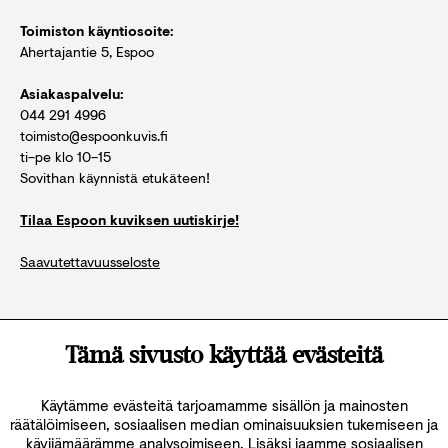
Toimiston käyntiosoite:
Ahertajantie 5, Espoo
Asiakaspalvelu:
044 291 4996
toimisto@espoonkuvis.fi
ti–pe klo 10–15
Sovithan käynnistä etukäteen!
Tilaa Espoon kuviksen uutiskirje!
Saavutettavuusseloste
Katso kaikki yhteystiedot
Tämä sivusto käyttää evästeitä
Käytämme evästeitä tarjoamamme sisällön ja mainosten
räätälöimiseen, sosiaalisen median ominaisuuksien tukemiseen ja
kävijämäärämme analysoimiseen. Lisäksi jaamme sosiaalisen