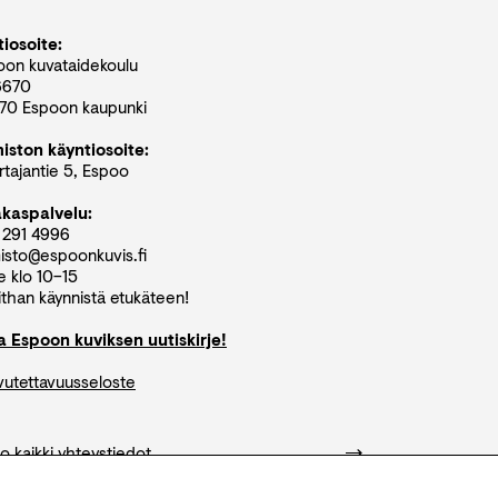
iosoite:
oon kuvataidekoulu
6670
70 Espoon kaupunki
miston käyntiosoite:
tajantie 5, Espoo
akaspalvelu:
 291 4996
isto@espoonkuvis.fi
e klo 10–15
than käynnistä etukäteen!
aa Espoon kuviksen uutiskirje!
vutettavuusseloste
o kaikki yhteystiedot