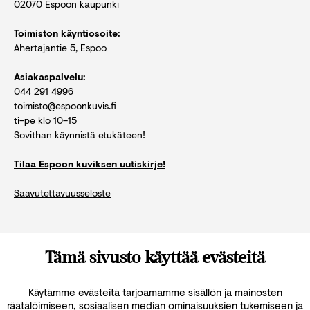
02070 Espoon kaupunki
Toimiston käyntiosoite:
Ahertajantie 5, Espoo
Asiakaspalvelu:
044 291 4996
toimisto@espoonkuvis.fi
ti–pe klo 10–15
Sovithan käynnistä etukäteen!
Tilaa Espoon kuviksen uutiskirje!
Saavutettavuusseloste
Katso kaikki yhteystiedot
Tämä sivusto käyttää evästeitä
Käytämme evästeitä tarjoamamme sisällön ja mainosten
räätälöimiseen, sosiaalisen median ominaisuuksien tukemiseen ja