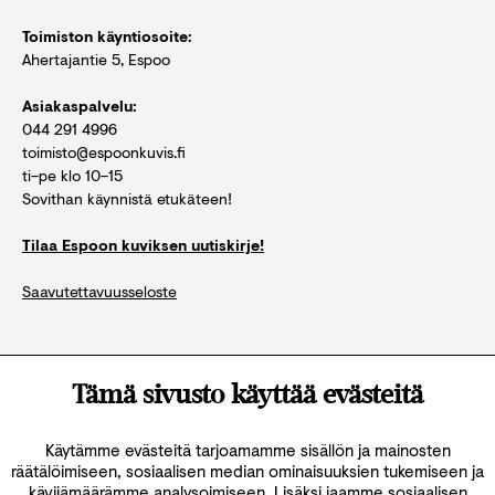
Toimiston käyntiosoite:
Ahertajantie 5, Espoo
Asiakaspalvelu:
044 291 4996
toimisto@espoonkuvis.fi
ti–pe klo 10–15
Sovithan käynnistä etukäteen!
Tilaa Espoon kuviksen uutiskirje!
Saavutettavuusseloste
Katso kaikki yhteystiedot
Tämä sivusto käyttää evästeitä
Käytämme evästeitä tarjoamamme sisällön ja mainosten
räätälöimiseen, sosiaalisen median ominaisuuksien tukemiseen ja
kävijämäärämme analysoimiseen. Lisäksi jaamme sosiaalisen