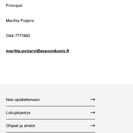
Principal
Maritta Poijärvi
044-7777492
maritta.poijarvi@espoonkuvis.fi
Hae opiskelemaan
Lukujärjestys
Ohjeet ja ehdot