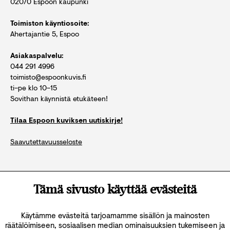
02070 Espoon kaupunki
Toimiston käyntiosoite:
Ahertajantie 5, Espoo
Asiakaspalvelu:
044 291 4996
toimisto@espoonkuvis.fi
ti–pe klo 10–15
Sovithan käynnistä etukäteen!
Tilaa Espoon kuviksen uutiskirje!
Saavutettavuusseloste
Katso kaikki yhteystiedot
Tämä sivusto käyttää evästeitä
Käytämme evästeitä tarjoamamme sisällön ja mainosten
räätälöimiseen, sosiaalisen median ominaisuuksien tukemiseen ja