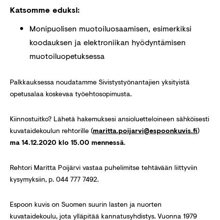
Katsomme eduksi:
Monipuolisen muotoiluosaamisen, esimerkiksi
koodauksen ja elektroniikan hyödyntämisen
muotoiluopetuksessa
Palkkauksessa noudatamme Sivistystyönantajien yksityistä
opetusalaa koskevaa työehtosopimusta.
Kiinnostuitko? Lähetä hakemuksesi ansioluetteloineen sähköisesti
kuvataidekoulun rehtorille (
maritta.poijarvi@espoonkuvis.fi
)
ma 14.12.2020 klo 15.00 mennessä
.
Rehtori Maritta Poijärvi vastaa puhelimitse tehtävään liittyviin
kysymyksiin, p. 044 777 7492.
Espoon kuvis on Suomen suurin lasten ja nuorten
kuvataidekoulu, jota ylläpitää kannatusyhdistys. Vuonna 1979