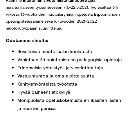
Haemme
muotoilun sivutoimista tuntiopettajaa
määräaikaiseen työsuhteeseen 7.1.–22.5.2021. Työ sisältää 3 h
viikossa 13-vuotiaiden muotoiluryhmän opetusta Espoonlahden
opetuspisteessämme sekä lukuvuoden 2021–2022
muotoilutyöpajan suunnittelua.
Odotamme sinulta:
Soveltuvaa muotoilualan koulutusta
Vähintään 35 opintopisteen pedagogisia opintoja
Erinomaisia yhteistyö- ja viestintätaitoja
Vastuuntuntoa ja oma-aloitteisuutta
Kehitysmyönteistä työotetta
Hyvää paineensietokykyä
Monipuolista opetuskokemusta eri ikäisten lasten
ja nuorten parissa