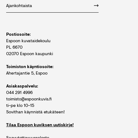
Ajankohtaista
Postiosoite:
Espoon kuvataidekoulu
PL 6670
02070 Espoon kaupunki
Toimiston käyntiosoite:
Ahertajantie 5, Espoo
Asiakaspalvelu:
044 291 4996
toimisto@espoonkuvis.fi
ti–pe klo 10–15
Sovithan käynnistä etukäteen!
Tilaa Espoon kuviksen uutiskirje!
Saavutettavuusseloste