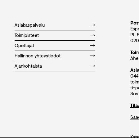
Post
Asiakaspalvelu
Esp
PL 
Toimipisteet
020
Opettajat
Toi
Hallinnon yhteystiedot
Aher
Ajankohtaista
Asi
044
toim
ti–p
Sovi
Til
Saa
Kats