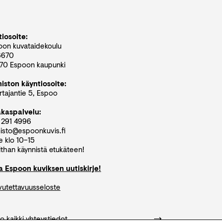
iosoite:
oon kuvataidekoulu
6670
70 Espoon kaupunki
miston käyntiosoite:
tajantie 5, Espoo
akaspalvelu:
 291 4996
isto@espoonkuvis.fi
e klo 10–15
than käynnistä etukäteen!
aa Espoon kuviksen uutiskirje!
vutettavuusseloste
o kaikki yhteystiedot