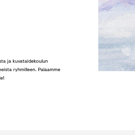
sta ja kuvataidekoulun
nneista ryhmilleen. Palaamme
le!