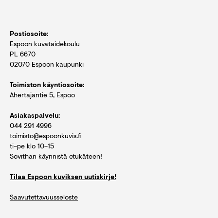
Postiosoite:
Espoon kuvataidekoulu
PL 6670
02070 Espoon kaupunki
Toimiston käyntiosoite:
Ahertajantie 5, Espoo
Asiakaspalvelu:
044 291 4996
toimisto@espoonkuvis.fi
ti–pe klo 10–15
Sovithan käynnistä etukäteen!
Tilaa Espoon kuviksen uutiskirje!
Saavutettavuusseloste