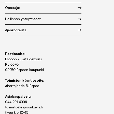
Opettajat
Hallinnon yhteystiedot
Ajankohtaista
Postiosoite:
Espoon kuvataidekoulu
PL 6670
02070 Espoon kaupunki
Toimiston käyntiosoite:
Ahertajantie 5, Espoo
Asiakaspalvelu:
044 291 4996
toimisto@espoonkuvis.fi
ti–pe klo 10–15