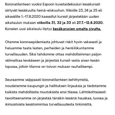
Koronatilanteen vuoksi Espoon kuvataidekoulun kesäkurssit
siirtyvät kesäkuulta heinä-elokuuhun. Viikoille 23, 24 ja 25 eli
aikavälille 1.–17.6.2020 kaavaillut kurssit järjestetään uuden
aikataulun mukaan
viikoilla 31, 32 ja 33
eli
27.7.–12.8.2020
.
Kurssien uusi aikataulu löytyy
kesäkurssien omalta sivulta.
Otamme koronaepidemiasta johtuvat riskit hyvin vakavasti ja
haluamme taata lasten, perheiden ja henkilökuntamme
turvallisuuden. Siksi tahdomme ottaa mahdollisimman paljon
välimatkaa kevääseen ja järjestää kurssit vasta aivan kesän
lopussa, jolloin tilanne on toivon mukaan rauhallisempi.
Seuraamme valppaasti koronatilanteen kehittymistä,
noudatamme kaupungin ja hallituksen linjauksia ja tiedotamme
kaikista mahdollisista muutoksista ensi tilassa. Lähtökohtaisesti
tavoitteenamme on järjestää tänäkin kesänä hauskaa, luovaa ja
ikimuistoista kesätoimintaa turvallisuudesta tinkimättä.