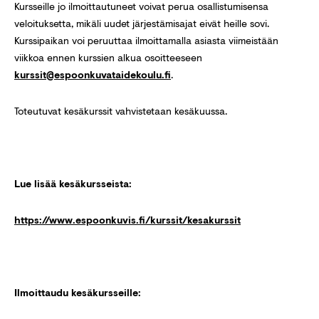
Kursseille jo ilmoittautuneet voivat perua osallistumisensa
veloituksetta, mikäli uudet järjestämisajat eivät heille sovi.
Kurssipaikan voi peruuttaa ilmoittamalla asiasta viimeistään
viikkoa ennen kurssien alkua osoitteeseen
kurssit@espoonkuvataidekoulu.fi
.
Toteutuvat kesäkurssit vahvistetaan kesäkuussa.
Lue lisää kesäkursseista:
https://www.espoonkuvis.fi/kurssit/kesakurssit
Ilmoittaudu kesäkursseille: