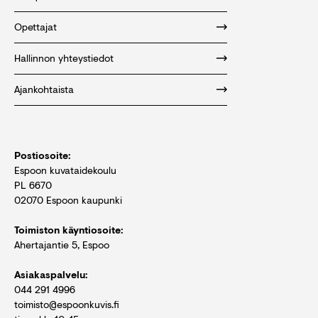
Opettajat
Hallinnon yhteystiedot
Ajankohtaista
Postiosoite:
Espoon kuvataidekoulu
PL 6670
02070 Espoon kaupunki
Toimiston käyntiosoite:
Ahertajantie 5, Espoo
Asiakaspalvelu:
044 291 4996
toimisto@espoonkuvis.fi