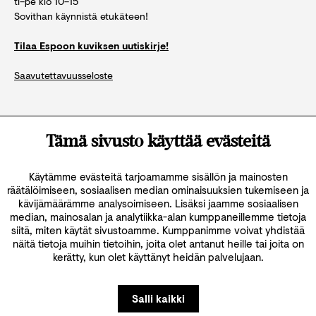
ti–pe klo 10–15
Sovithan käynnistä etukäteen!
Tilaa Espoon kuviksen uutiskirje!
Saavutettavuusseloste
Katso kaikki yhteystiedot
Tämä sivusto käyttää evästeitä
Käytämme evästeitä tarjoamamme sisällön ja mainosten
räätälöimiseen, sosiaalisen median ominaisuuksien tukemiseen ja
kävijämäärämme analysoimiseen. Lisäksi jaamme sosiaalisen
median, mainosalan ja analytiikka-alan kumppaneillemme tietoja
siitä, miten käytät sivustoamme. Kumppanimme voivat yhdistää
näitä tietoja muihin tietoihin, joita olet antanut heille tai joita on
kerätty, kun olet käyttänyt heidän palvelujaan.
Salli kaikki