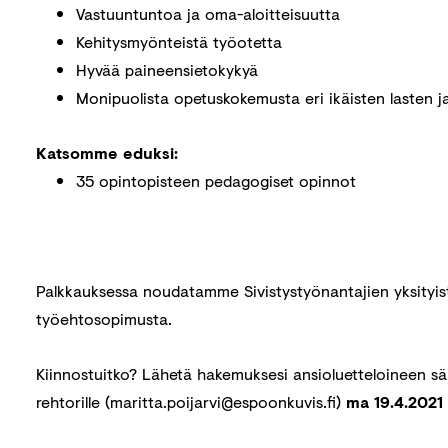
Vastuuntuntoa ja oma-aloitteisuutta
Kehitysmyönteistä työotetta
Hyvää paineensietokykyä
Monipuolista opetuskokemusta eri ikäisten lasten j
Katsomme eduksi:
35 opintopisteen pedagogiset opinnot
Palkkauksessa noudatamme Sivistystyönantajien yksityis
työehtosopimusta.
Kiinnostuitko? Lähetä hakemuksesi ansioluetteloineen sä
rehtorille (maritta.poijarvi@espoonkuvis.fi)
ma 19.4.2021