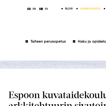
BLOGI
AJANKOHTAISTA
EN
SV
Taiteen perusopetus
Haku ja opiskel
Espoon kuvataidekoulu 
arkkitehtuurin sivutoi