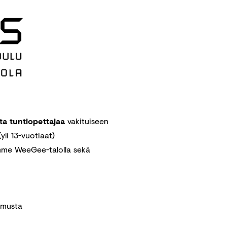
ta tuntiopettajaa
vakituiseen
yli 13-vuotiaat)
mme WeeGee-talolla sekä
kemusta