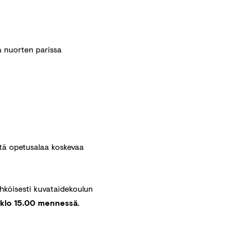
a nuorten parissa
tä opetusalaa koskevaa
hköisesti kuvataidekoulun
 klo 15.00 mennessä
.