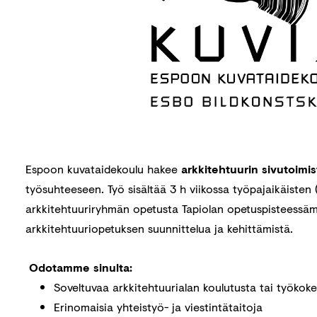
Espoon kuvataidekoulu hakee
arkkitehtuurin sivutoimis
työsuhteeseen. Työ sisältää 3 h viikossa työpajaikäisten (
arkkitehtuuriryhmän opetusta Tapiolan opetuspisteessä
arkkitehtuuriopetuksen suunnittelua ja kehittämistä.
Odotamme sinulta:
Soveltuvaa arkkitehtuurialan koulutusta tai työko
Erinomaisia yhteistyö- ja viestintätaitoja