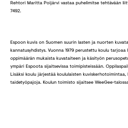
Rehtori Maritta Poijärvi vastaa puhelimitse tehtävään liit
7492.
Espoon kuvis on Suomen suurin lasten ja nuorten kuvatai
kannatusyhdistys. Vuonna 1979 perustettu koulu tarjoaa l
oppimäärän mukaista kuvataiteen ja käsityön perusopetus
ympäri Espoota sijaitsevissa toimipisteissään. Oppilaspa
Lisäksi koulu järjestää koululaisten kuviskerhotoimintaa,
taidetyöpajoja. Koulun toimisto sijaitsee WeeGee-talossa