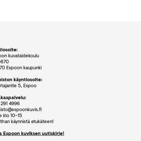
iosoite:
oon kuvataidekoulu
6670
70 Espoon kaupunki
miston käyntiosoite:
tajantie 5, Espoo
akaspalvelu:
 291 4996
isto@espoonkuvis.fi
e klo 10–15
than käynnistä etukäteen!
aa Espoon kuviksen uutiskirje!