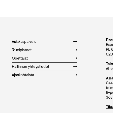
Post
Asiakaspalvelu
Esp
PL 
Toimipisteet
020
Opettajat
Toi
Hallinnon yhteystiedot
Aher
Ajankohtaista
Asi
044
toim
ti–p
Sovi
Til