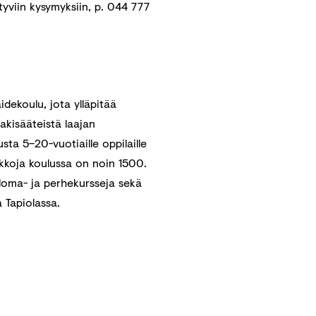
tyviin kysymyksiin, p. 044 777
dekoulu, jota ylläpitää
akisääteistä laajan
ta 5–20-vuotiaille oppilaille
ikkoja koulussa on noin 1500.
 loma- ja perhekursseja sekä
 Tapiolassa.