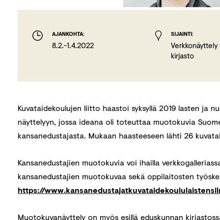
AJANKOHTA:
SIJAINTI:
8.2.-1.4.2022
Verkkonäyttel
kirjasto
Kuvataidekoulujen liitto haastoi syksyllä 2019 lasten ja
näyttelyyn, jossa ideana oli toteuttaa muotokuvia Suom
kansanedustajasta. Mukaan haasteeseen lähti 26 kuvata
Kansanedustajien muotokuvia voi ihailla verkkogallerias
kansanedustajien muotokuvaa sekä oppilaitosten työsken
https://www.kansanedustajatkuvataidekoululaistensi
Muotokuvanäyttely on myös esillä eduskunnan kirjastossa