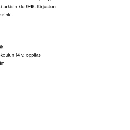
 arkisin klo 9-18. Kirjaston
lsinki.
äki
koulun 14 v. oppilas
olm