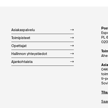
Post
Asiakaspalvelu
Esp
PL 
Toimipisteet
020
Opettajat
Toi
Hallinnon yhteystiedot
Aher
Ajankohtaista
Asi
044
toim
ti–p
Sovi
Til
Saa