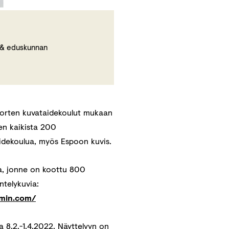
y & eduskunnan
 nuorten kuvataidekoulut mukaan
en kaikista 200
idekoulua, myös Espoon kuvis.
sa, jonne on koottu 800
telykuvia:
lmin.com/
 8.2.-1.4.2022. Näyttelyyn on