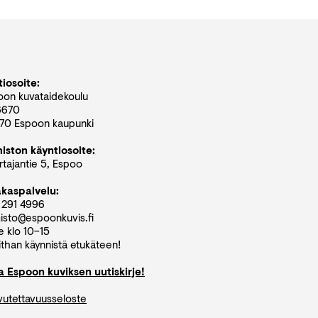
iosoite:
oon kuvataidekoulu
6670
70 Espoon kaupunki
miston käyntiosoite:
tajantie 5, Espoo
akaspalvelu:
 291 4996
isto@espoonkuvis.fi
e klo 10–15
than käynnistä etukäteen!
aa Espoon kuviksen uutiskirje!
vutettavuusseloste