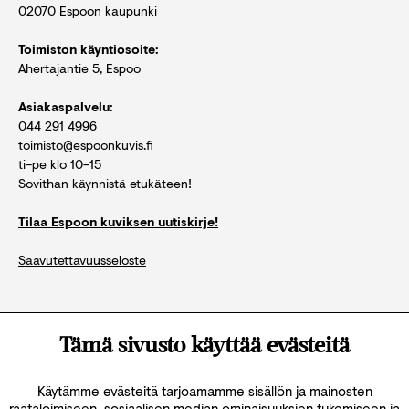
02070 Espoon kaupunki
Toimiston käyntiosoite:
Ahertajantie 5, Espoo
Asiakaspalvelu:
044 291 4996
toimisto@espoonkuvis.fi
ti–pe klo 10–15
Sovithan käynnistä etukäteen!
Tilaa Espoon kuviksen uutiskirje!
Saavutettavuusseloste
Katso kaikki yhteystiedot
Tämä sivusto käyttää evästeitä
Käytämme evästeitä tarjoamamme sisällön ja mainosten
räätälöimiseen, sosiaalisen median ominaisuuksien tukemiseen ja