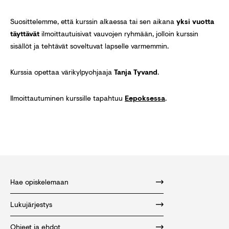
Suosittelemme, että kurssin alkaessa tai sen aikana
yksi vuotta
täyttävät
ilmoittautuisivat vauvojen ryhmään, jolloin kurssin
sisällöt ja tehtävät soveltuvat lapselle varmemmin.
Kurssia opettaa värikylpyohjaaja
Tanja Tyvand
.
Ilmoittautuminen kurssille tapahtuu
Eepoksessa
.
Hae opiskelemaan
Lukujärjestys
Ohjeet ja ehdot