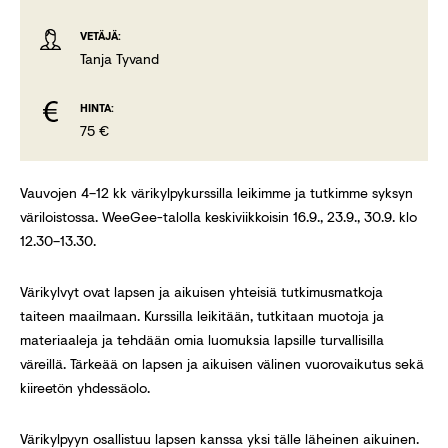
VETÄJÄ:
Tanja Tyvand
HINTA:
75 €
Vauvojen 4–12 kk värikylpykurssilla leikimme ja tutkimme syksyn
väriloistossa. WeeGee-talolla keskiviikkoisin 16.9., 23.9., 30.9. klo
12.30–13.30.
Värikylvyt ovat lapsen ja aikuisen yhteisiä tutkimusmatkoja
taiteen maailmaan. Kurssilla leikitään, tutkitaan muotoja ja
materiaaleja ja tehdään omia luomuksia lapsille turvallisilla
väreillä. Tärkeää on lapsen ja aikuisen välinen vuorovaikutus sekä
kiireetön yhdessäolo.
Värikylpyyn osallistuu lapsen kanssa yksi tälle läheinen aikuinen.