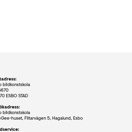
tadress:
 biIdkonstskola
6670
70 ESBO STAD
ökadress:
 biIdkonstskola
Gee-huset, Flitarvägen 5, Hagalund, Esbo
dservice: