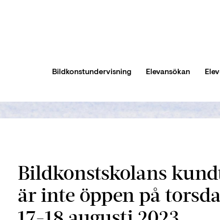
Bildkonstundervisning
Elevansökan
Ele
Bildkonstskolans kundt
är inte öppen på torsd
​​17-18 augusti 2023