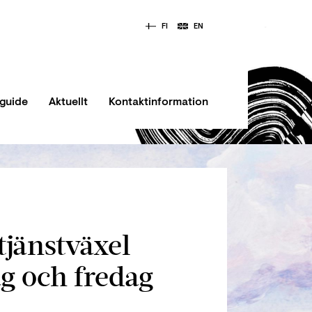
FI
EN
vguide
Aktuellt
Kontaktinformation
jänstväxel
ag och fredag