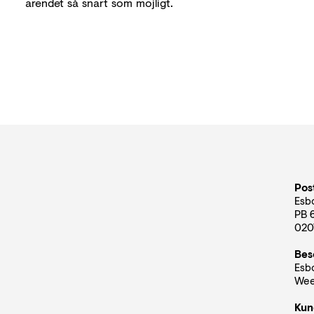
ärendet så snart som möjligt.
Pos
Esbo
PB 
020
Bes
Esbo
Wee
Kun