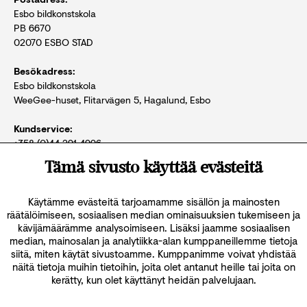
Esbo biIdkonstskola
PB 6670
02070 ESBO STAD
Besökadress:
Esbo biIdkonstskola
WeeGee-huset, Flitarvägen 5, Hagalund, Esbo
Kundservice:
+358 (0)44 291 4996
toimisto@espoonkuvis.fi
Tämä sivusto käyttää evästeitä
tis.–fre. kl 10–15
Vänligen boka ditt besök i förväg med
kundtjänsten!
Käytämme evästeitä tarjoamamme sisällön ja mainosten
räätälöimiseen, sosiaalisen median ominaisuuksien tukemiseen ja
kävijämäärämme analysoimiseen. Lisäksi jaamme sosiaalisen
median, mainosalan ja analytiikka-alan kumppaneillemme tietoja
siitä, miten käytät sivustoamme. Kumppanimme voivat yhdistää
näitä tietoja muihin tietoihin, joita olet antanut heille tai joita on
kerätty, kun olet käyttänyt heidän palvelujaan.