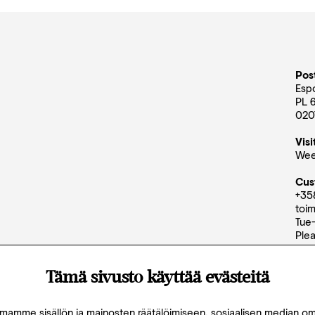
Pos
Esp
PL 
020
Visi
WeeG
Cus
+35
toim
Tue
Plea
cus
Tämä sivusto käyttää evästeitä
mamme sisällön ja mainosten räätälöimiseen, sosiaalisen median om