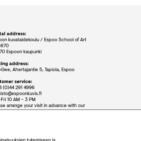
tal address:
oon kuvataidekoulu / Espoo School of Art
6670
70 Espoon kaupunki
ting address:
ee, Ahertajantie 5, Tapiola, Espoo
tomer service:
8 (0)44 291 4996
isto@espoonkuvis.fi
–Fri 10 AM – 3 PM
se arrange your visit in advance with our
tomer service!
inaisuuksien tukemiseen ja